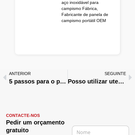
aço inoxidável para
campismo Fábrica,
Fabricante de panela de
campismo portátil OEM
ANTERIOR
SEGUINTE
5 passos para o processo de fabrico de panelas de aço inoxidável
Posso utilizar utensílios de cozinha de indução num fogão a gás?
CONTACTE-NOS
Pedir um orçamento
N
gratuito
o