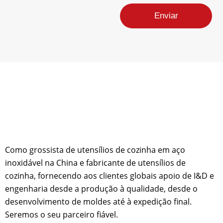
a
Enviar
y
o
u
t
d
a
p
á
g
i
n
a
E
-
m
Como grossista de utensílios de cozinha em aço
a
inoxidável na China e fabricante de utensílios de
i
cozinha, fornecendo aos clientes globais apoio de I&D e
l
engenharia desde a produção à qualidade, desde o
desenvolvimento de moldes até à expedição final.
Seremos o seu parceiro fiável.