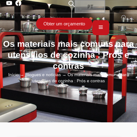
PT
Obter um orçamento
Os materiais mais comuns para
utensílios de cozinha : Prós e
contras
Início
→
Blogues e notícias
→ Os materiais mais comuns para
utensílios de cozinha : Prós e contras