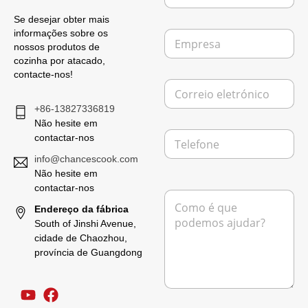
m
Se desejar obter mais
e
E
informações sobre os
*
m
nossos produtos de
p
cozinha por atacado,
r
contacte-nos!
C
e
o
s
+86-13827336819
r
a
r
Não hesite em
T
e
contactar-nos
e
i
info@chancescook.com
l
o
e
Não hesite em
e
f
l
contactar-nos
M
o
e
e
Endereço da fábrica
n
t
n
South of Jinshi Avenue,
e
r
s
cidade de Chaozhou,
ó
a
província de Guangdong
n
g
i
e
c
m
o
*
L
*