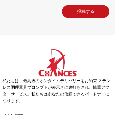
携
帯
投稿する
電
話
か
ら
の
メ
ッ
セ
ー
ジ
私たちは、最高級のオンタイムデリバリーをお約束 ステン
レス調理器具プロンプトが表示さに裏打ちされ、慎重アフ
ターサービス。私たちはあなたの信頼できるパートナーに
なります。