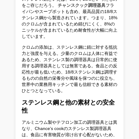
をご存じだろう。
チャンスクック調理器具
フラ
イパンやスープポットも含め、最高品質の18/8ス
テンレス鋼から製造されています。つまり、18%
のクロムが含まれているため錆びにくく、8%の
ニッケルが含まれているため耐食性が大幅に向上
しています。
クロムの添加は、ステンレス鋼に錆に対する抵抗
力と強度を与える。少量のクロムは人体に有益で
あるため、ステンレス製の調理器具は日常的に使
用する調理器具としては無害である。食品との反
応性が最も低いため、18/8ステンレス鋼は調理す
るものの自然の栄養分や風味を保つのに役立ち、
世界中の業務用キッチンで最も信頼できる素材の
ひとつとなっている。
ステンレス鋼と他の素材との安全
性
アルミニウム製やテフロン加工の調理器具とは異
なり、Chance's cookのステンレス製調理器具
は、食品に有害物質が溶け出す心配がないため、