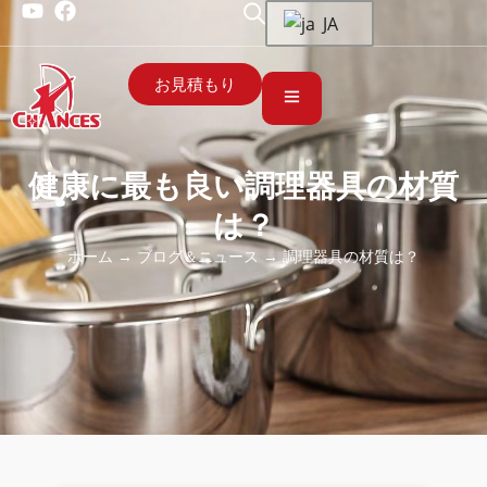
JA
お見積もり
健康に最も良い調理器具の材質
は？
ホーム
→
ブログ＆ニュース
→ 調理器具の材質は？