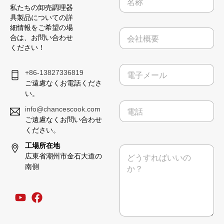
称
私たちの卸売調理器
*
具製品についての詳
細情報をご希望の場
会
合は、お問い合わせ
社
ください！
概
要
電
+86-13827336819
子
ご遠慮なくお電話くださ
メ
い。
ー
電
ル
info@chancescook.com
話
*
ご遠慮なくお問い合わせ
ください。
工場所在地
メ
広東省潮州市金石大道の
ッ
セ
南側
ー
ジ
*