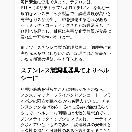
毎日安全に使用できます。テフロンは、
PTFE（ポリテトラフルオロエチレン）を含む一
般的なノンスティック製品で、調理温度が高いと
有害なガスが発生し、肺を損傷する恐れがある。
セラミック・コーティングされた調理器具も、ひ
び割れを起こし、健康に有害な化学物質が食品に
漏れ出す可能性があります。
例えば、ステンレス製の調理器具は、調理中に有
害な元素を放出しないため、調理された食品がい
かなる種類の汚染からも守られる。
ステンレス製調理器具でよりヘル
シーに
料理の脂肪を減らすことに興味があるのなら、
ノンスティック・フライパンとノンコート・フラ
イパンの両方が選べる
からも購入できる。
チャ
ンスクック
.揚げ物をするのに必要な油はほんの
少しで、ヘルシーな調理には比較的理想的です。
ノンスティック・オプションであれ、コーティン
グされていないものであれ、調理器具の安全性と
耐久性を損なう可能性のある危害を加えることな