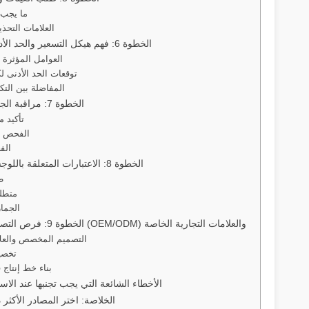
ما يجب 
العلامات التحذي
الخطوة 6: فهم هيكل التسعير والحد الأدنى لكمية الطلب
العوامل المؤثرة 
توقعات الحد الأدنى ل
المفاضلة بين التك
الخطوة 7: مراقبة الجودة وإدارة الإنتاج
تأكيد ما
الفحص أث
الف
الخطوة 8: الاعتبارات المتعلقة باللوجستيات والاستيراد
ط
متطلب
الجمار
الخطوة 9: فرص التصنيع حسب الطلب (OEM/ODM) والعلامات التجارية الخاصة
التصميم المخصص والعلام
تخصي
بناء خط إنتاج 
الأخطاء الشائعة التي يجب تجنبها عند الاس
الخلاصة: اختر المصادر الأكثر ذ