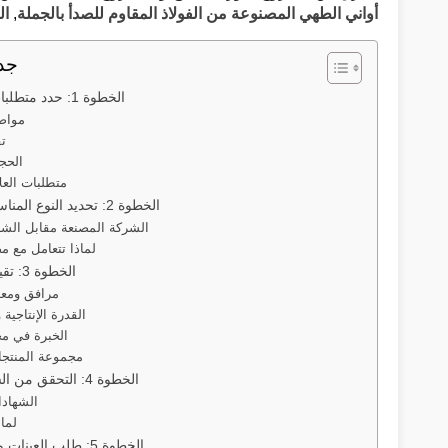
أواني الطهي المصنوعة من الفولاذ المقاوم للصدأ بالجملة
,
ا
جد
الخطوة 1: حدد متطلبات منتجك بوضوح
مواص
تف
الحج
متطلبات العلا
الخطوة 2: تحديد النوع المناسب من الموردين
الشركة المصنعة مقابل الشرك
لماذا تتعامل مع م
الخطوة 3: تقييم قدرات المورد
مرافق ومعد
القدرة الإنتاجية 
الخبرة في مج
مجموعة المنتجا
الخطوة 4: التحقق من الشهادات والامتثال
الشهادا
لماذ
الخطوة 5: طلب العينات وإجراء الاختبارات