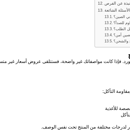
بذة عن الفرص
أسئلة الشائعة
في الصين؟
اوم للصدأ؟
ل الطلب؟
لصين آمن؟
ج والشحن؟
لمورد. فإذا كانت مواصفاتك غير واضحة، فستتلقى عروض أسعار غير متس
مقاومة التآكل:
خصصة للأغذية
تآكل
عار لدرجات مختلفة من المنتج تحت نفس الوصف.