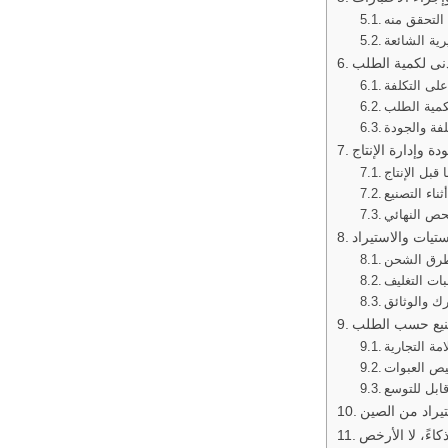
التحقق منه
رية الشائعة
على التكلفة
كمية الطلب
لفة والجودة
 قبل الإنتاج
ناء التصنيع
حص النهائي
رق الشحن
ات التغليف
ك والوثائق
ة التجارية
ص العبوات
قابل للتوسع
تيراد من الصين
كاءً، لا الأرخص