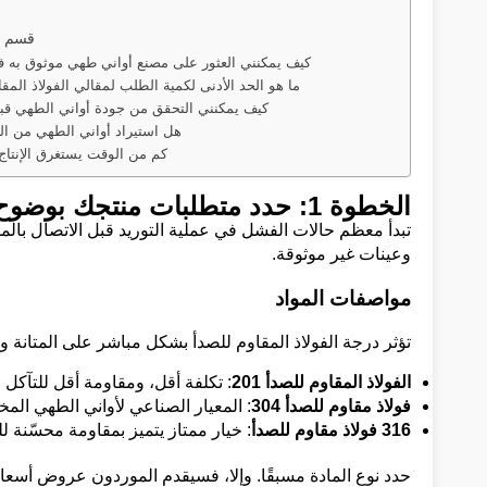
ن
قسم ال
كيف يمكنني العثور على مصنع أواني طهي موثوق به 
ما هو الحد الأدنى لكمية الطلب لمقالي الفولاذ المق
كيف يمكنني التحقق من جودة أواني الطهي قب
هل استيراد أواني الطهي من ا
كم من الوقت يستغرق الإنتا
الخطوة 1: حدد متطلبات منتجك بوضوح
تبدأ معظم حالات الفشل في عملية التوريد قبل الاتصال با
وعينات غير موثوقة.
مواصفات المواد
تؤثر درجة الفولاذ المقاوم للصدأ بشكل مباشر على المتانة و
الفولاذ المقاوم للصدأ 201
: تكلفة أقل، ومقاومة أقل للتآكل
فولاذ مقاوم للصدأ 304
: المعيار الصناعي لأواني الطهي الم
316 فولاذ مقاوم للصدأ
: خيار ممتاز يتميز بمقاومة محسّنة لل
حدد نوع المادة مسبقًا. وإلا، فسيقدم الموردون عروض أس