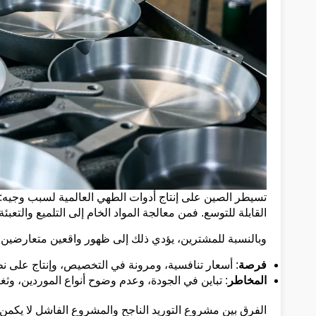
تسيطر الصين على إنتاج أدوات الطهي العالمية لسبب وجيه: ا
القابلة للتوسع. فمن معالجة المواد الخام إلى التلميع والت
وبالنسبة للمشترين، يؤدي ذلك إلى ظهور واقعين متعارضين فيم
فرصة
: أسعار تنافسية، ومرونة في التخصيص، وإنتاج على ن
المخاطر
: تباين في الجودة، وعدم وضوح أنواع الموردين، وثغ
الفرق بين مشروع التوريد الناجح والمشروع الفاشل لا يكم