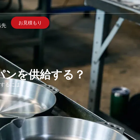
お見積もり
絡先
パンを供給する？
達するには？