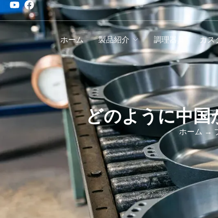
ホーム
製品紹介
調理器具
カス
どのように中国
ホーム
→