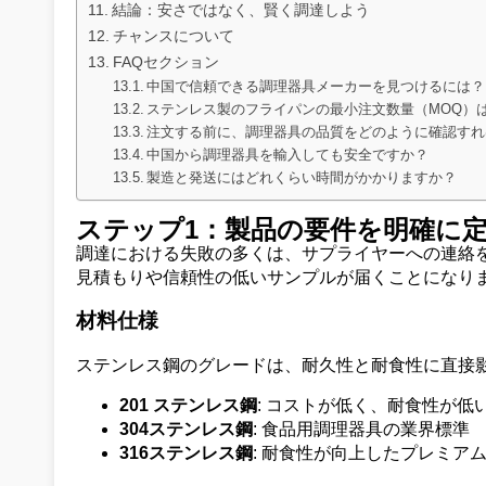
結論：安さではなく、賢く調達しよう
チャンスについて
FAQセクション
中国で信頼できる調理器具メーカーを見つけるには？
ステンレス製のフライパンの最小注文数量（MOQ）
注文する前に、調理器具の品質をどのように確認すれ
中国から調理器具を輸入しても安全ですか？
製造と発送にはどれくらい時間がかかりますか？
ステップ1：製品の要件を明確に
調達における失敗の多くは、サプライヤーへの連絡
見積もりや信頼性の低いサンプルが届くことになりま
材料仕様
ステンレス鋼のグレードは、耐久性と耐食性に直接
201 ステンレス鋼
: コストが低く、耐食性が低
304ステンレス鋼
: 食品用調理器具の業界標準
316ステンレス鋼
: 耐食性が向上したプレミア