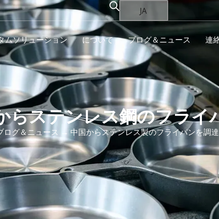
JA
タムソリューション
について
ブログ＆ニュース
連
からステンレス鋼のフライ
ブログ＆ニュース
→ 中国からステンレス製のフライパンを調