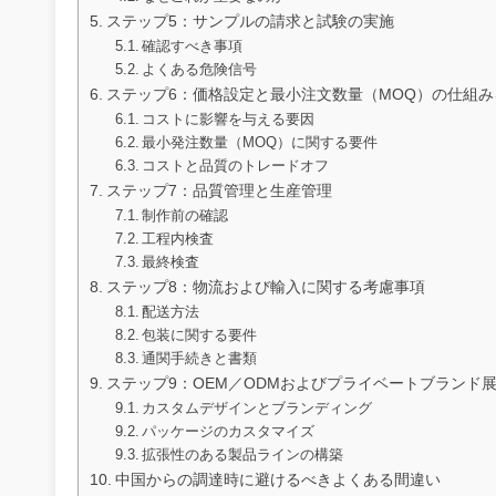
ステップ5：サンプルの請求と試験の実施
確認すべき事項
よくある危険信号
ステップ6：価格設定と最小注文数量（MOQ）の仕組
コストに影響を与える要因
最小発注数量（MOQ）に関する要件
コストと品質のトレードオフ
ステップ7：品質管理と生産管理
制作前の確認
工程内検査
最終検査
ステップ8：物流および輸入に関する考慮事項
配送方法
包装に関する要件
通関手続きと書類
ステップ9：OEM／ODMおよびプライベートブランド
カスタムデザインとブランディング
パッケージのカスタマイズ
拡張性のある製品ラインの構築
中国からの調達時に避けるべきよくある間違い