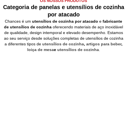
OS NOSSOS PRODUTOS
Categoria de panelas e utensílios de cozinha
por atacado
Chances é um
utensílios de cozinha por atacado
e
fabricante
de utensílios de cozinha
oferecendo materiais de aço inoxidável
de qualidade, design intemporal e elevado desempenho. Estamos
ao seu serviço desde soluções completas de utensílios de cozinha
a diferentes tipos de
utensílios de cozinha
,
artigos para beber
,
loiça de mesa
e
utensílios de cozinha
.
Utensílios de cozinha
Conjuntos de utensílios de cozinha
Utensílios de cozinha para
campismo
Louça de mesa
Utensílios de cozinha