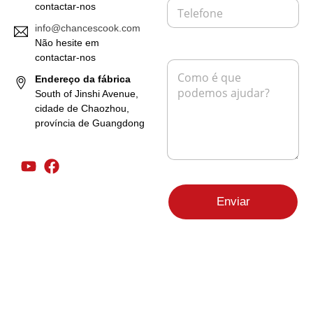
T
e
contactar-nos
e
i
info@chancescook.com
l
o
e
Não hesite em
e
f
l
contactar-nos
M
o
e
e
Endereço da fábrica
n
t
n
South of Jinshi Avenue,
e
r
s
cidade de Chaozhou,
ó
a
província de Guangdong
n
g
i
e
c
m
o
*
L
*
a
Enviar
y
o
u
t
d
a
p
á
g