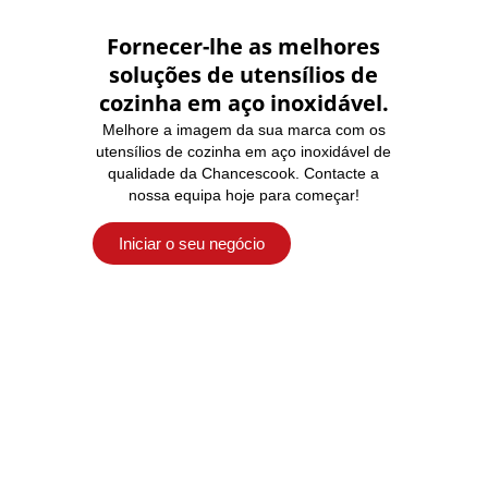
i
n
Fornecer-lhe as melhores
a
soluções de utensílios de
d
a
cozinha em aço inoxidável.
e
Melhore a imagem da sua marca com os
m
utensílios de cozinha em aço inoxidável de
p
qualidade da Chancescook. Contacte a
r
nossa equipa hoje para começar!
e
s
a
Iniciar o seu negócio