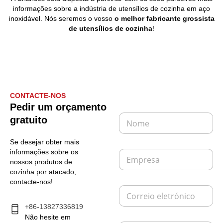
informações sobre a indústria de utensílios de cozinha em aço
inoxidável. Nós seremos o vosso
o melhor fabricante grossista
de utensílios de cozinha
!
CONTACTE-NOS
Pedir um orçamento
N
gratuito
o
m
Se desejar obter mais
e
E
informações sobre os
*
m
nossos produtos de
p
cozinha por atacado,
r
contacte-nos!
C
e
o
s
+86-13827336819
r
a
r
Não hesite em