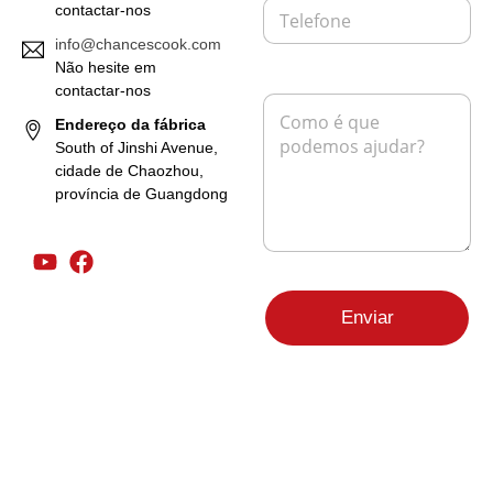
T
e
contactar-nos
e
i
info@chancescook.com
l
o
e
Não hesite em
e
F
f
l
contactar-nos
M
r
o
e
e
Endereço da fábrica
o
n
t
n
m
South of Jinshi Avenue,
e
r
s
C
cidade de Chaozhou,
ó
a
o
província de Guangdong
n
g
m
i
e
p
c
m
a
o
*
n
*
y
P
Enviar
a
g
e