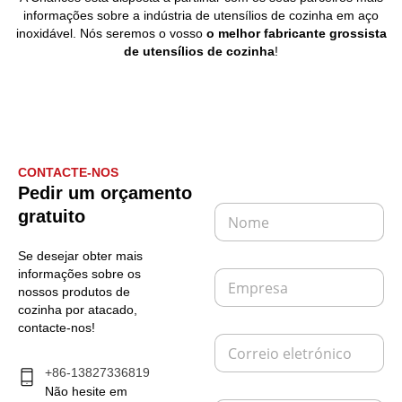
informações sobre a indústria de utensílios de cozinha em aço
inoxidável. Nós seremos o vosso
o melhor fabricante grossista
de utensílios de cozinha
!
CONTACTE-NOS
Pedir um orçamento
N
gratuito
o
m
Se desejar obter mais
e
E
informações sobre os
*
m
nossos produtos de
p
cozinha por atacado,
r
contacte-nos!
C
e
o
s
+86-13827336819
r
a
r
Não hesite em