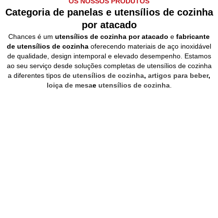
OS NOSSOS PRODUTOS
Categoria de panelas e utensílios de cozinha
por atacado
Chances é um
utensílios de cozinha por atacado
e
fabricante
de utensílios de cozinha
oferecendo materiais de aço inoxidável
de qualidade, design intemporal e elevado desempenho. Estamos
ao seu serviço desde soluções completas de utensílios de cozinha
a diferentes tipos de
utensílios de cozinha
,
artigos para beber
,
loiça de mesa
e
utensílios de cozinha
.
Utensílios de cozinha
Conjuntos de utensílios de cozinha
Utensílios de cozinha para
campismo
Louça de mesa
Utensílios de cozinha